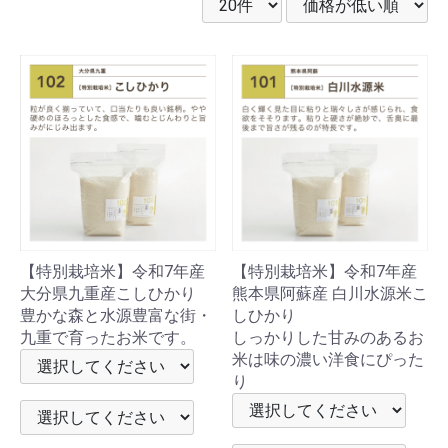
【特別栽培米】令和7年産
【特別栽培米】令和7年産
大分県九重産こしひかり
熊本県阿蘇産 白川水源米こ
豊かな森と水源豊富な街・
しひかり
九重で育ったお米です。
しっかりした甘みのあるお
米は味の濃い洋食にぴった
り