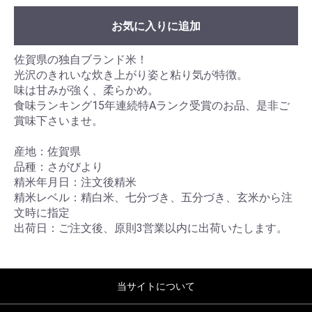
お気に入りに追加
佐賀県の独自ブランド米！
光沢のきれいな炊き上がり姿と粘り気が特徴。
味は甘みが強く、柔らかめ。
食味ランキング15年連続特Aランク受賞のお品、是非ご
賞味下さいませ。
産地：佐賀県
品種：さがびより
精米年月日：注文後精米
精米レベル：精白米、七分づき、五分づき、玄米から注
文時に指定
出荷日：ご注文後、原則3営業以内に出荷いたします。
当サイトについて