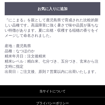
お気に入りに追加
『にこまる』を親として鹿児島県で育成された比較的新
しい品種です。高温障害に強く暑さで味や品質が落ちな
い特徴があります。夏に出穂・収穫する稲穂の香りをイ
メージして命名されました。
産地：鹿児島県
品種：なつほのか
精米年月日：注文後精米
精米レベル：精白米、七分づき、五分づき、玄米から注
文時に指定
出荷日：ご注文後、原則７営業以内に出荷いたします。
当サイトについて
プライバシーポリシー